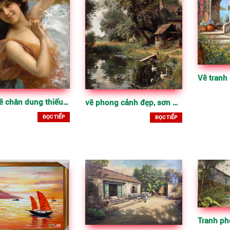
Tranh vẽ chân dung thiếu nữ khỏa thân đẹp
vẽ phong cảnh đẹp, sơn dầu trên vải bố
ĐỌC TIẾP
ĐỌC TIẾP