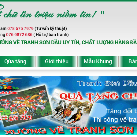
ữ tín triệu niềm tin! "
Nam
078 675 7979
(Tư vấn kỹ thuật)
ang
076 9872 686
( Hỗ trợ bán tranh)
ỞNG VẼ TRANH SƠN DẦU UY TÍN, CHẤT LƯỢNG HÀNG ĐẦ
Qùa tặng
Giới thiệu
Mẫu Khung
Bản