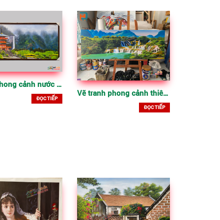
Tranh phhong cảnh nước ngoài vẽ trên toan
Vẽ tranh phong cảnh thiên nhiên thác núi
ĐỌC TIẾP
ĐỌC TIẾP