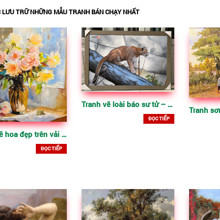
 LƯU TRỮ NHỮNG MẪU TRANH BÁN CHẠY NHẤT
Tranh vẽ loài báo sư tử – vẽ sơn dầu trên vải canvas
ĐỌC TIẾP
Tranh vẽ hoa đẹp trên vải canvas
ĐỌC TIẾP