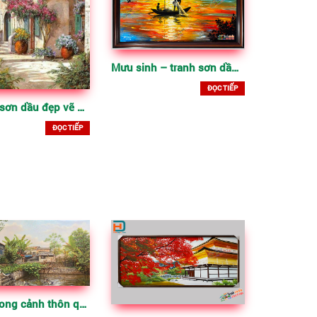
Mưu sinh – tranh sơn dầu nghệ thuật trên toan
ĐỌC TIẾP
Vẽ tranh sơn dầu đẹp vẽ phong cảnh tây âu
ĐỌC TIẾP
Tranh phong cảnh thôn quê 13