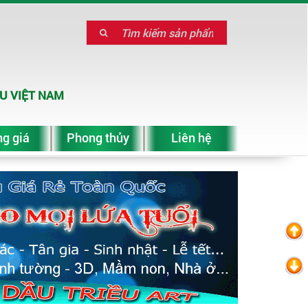
U VIỆT NAM
g giá
Phong thủy
Liên hệ