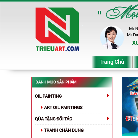
" Một ch
Mr 
Mr D
XƯ
Trang Chủ
DANH MỤC SẢN PHẨM
OIL PAINTING
ART OIL PAINTINGS
QÙA TẶNG ĐỐI TÁC
TRANH CHÂN DUNG