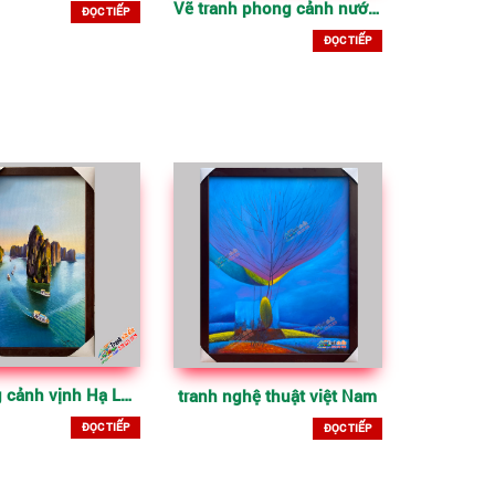
Vẽ tranh phong cảnh nước ngoài
ĐỌC TIẾP
ĐỌC TIẾP
vẽ phong cảnh vịnh Hạ Long
tranh nghệ thuật việt Nam
ĐỌC TIẾP
ĐỌC TIẾP