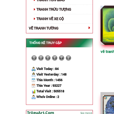
TRANH TRỪU TƯỢNG
TRANH VẼ XE CỘ
VẼ TRANH TƯỜNG
THỐNG KÊ TRUY CẬP
Visit Today : 84
Visit Yesterday : 148
This Month : 1456
This Year : 93227
Total Visit : 505518
Who's Online : 2