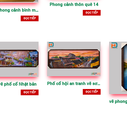
Phong cảnh thôn quê 14
Tranh phong cảnh bình minh trên biển
ĐỌC TIẾP
ĐỌC TIẾP
Phố cổ hội an tranh vẽ sơn dầu
vẽ phố cổ Nhật bản
ĐỌC TIẾP
ĐỌC TIẾP