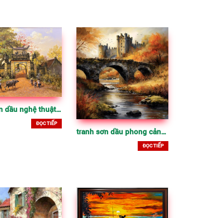
Tranh sơn dầu nghệ thuật, tranh vẽ đẹp
ĐỌC TIẾP
tranh sơn dầu phong cảnh cổ điển
ĐỌC TIẾP