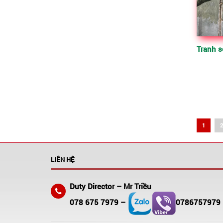
Produc
1
2
LIÊN HỆ
Duty Director – Mr Triều
078 675 7979 –
0786757979