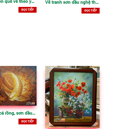
Tranh thôn quê vẽ theo yêu cầu
Vẽ tranh sơn dầu nghệ thuật đắp bay
ĐỌC TIẾP
ĐỌC TIẾP
vẽ tranh cá rồng, sơn dầu trên toan
ĐỌC TIẾP