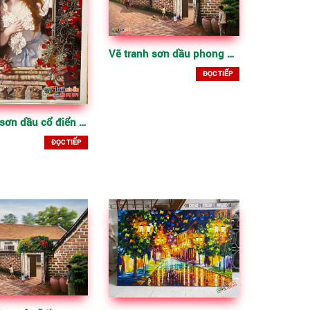
Vẽ tranh sơn dầu phong cảnh thôn xưa
ĐỌC TIẾP
Vẽ tranh sơn dầu cổ điển tại TPHCM
ĐỌC TIẾP