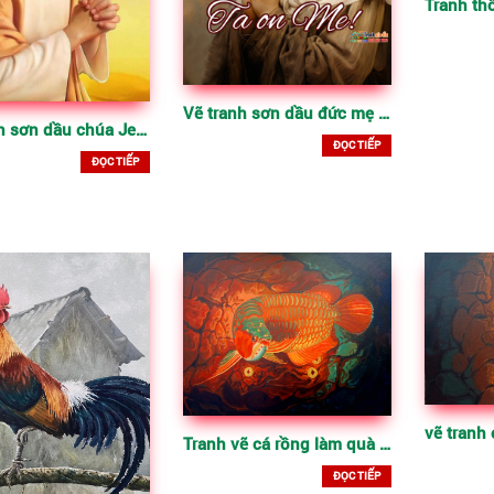
Vẽ tranh sơn dầu đức mẹ Maria
Vẽ tranh sơn dầu chúa Jesu theo yêu cầu
ĐỌC TIẾP
ĐỌC TIẾP
Tranh vẽ cá rồng làm quà tặng tân gia
ĐỌC TIẾP