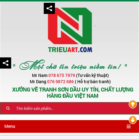
" Một chữ tín triệu niềm tin! "
Mr Nam
078 675 7979
(Tư vấn kỹ thuật)
Mr Dang
076 9872 686
( Hỗ trợ bán tranh)
XƯỞNG VẼ TRANH SƠN DẦU UY TÍN, CHẤT LƯỢNG
HÀNG ĐẦU VIỆT NAM
Menu