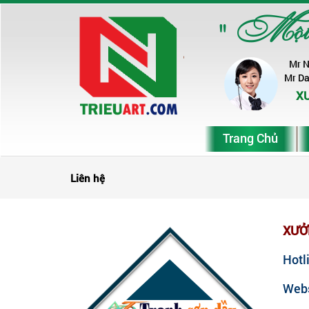
" Một ch
Mr 
Mr D
XƯ
Trang Chủ
Liên hệ
XƯỞ
Hotl
Webs