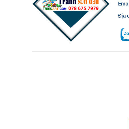
Emai
Địa c