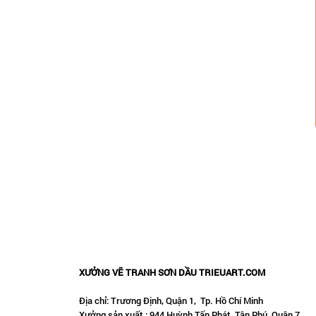
XƯỞNG VẼ TRANH SƠN DẦU TRIEUART.COM
Địa chỉ: Trương Định, Quận 1, Tp. Hồ Chí Minh
Xưởng sản xuất : 944 Huỳnh Tấn Phát, Tân Phú, Quận 7