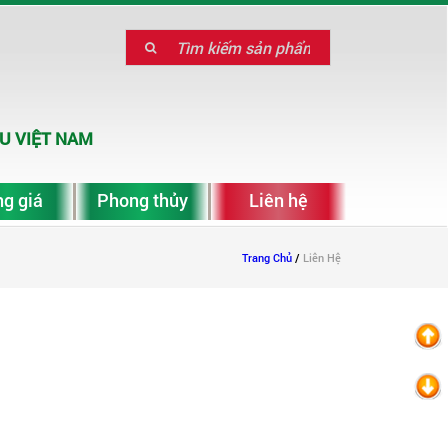
U VIỆT NAM
g giá
Phong thủy
Liên hệ
Trang Chủ
/
Liên Hệ