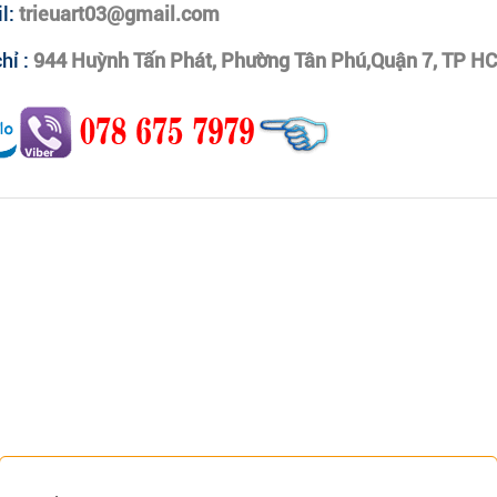
l:
trieuart03@gmail.com
hỉ :
944 Huỳnh Tấn Phát,
Phường Tân Phú,Quận 7, TP H