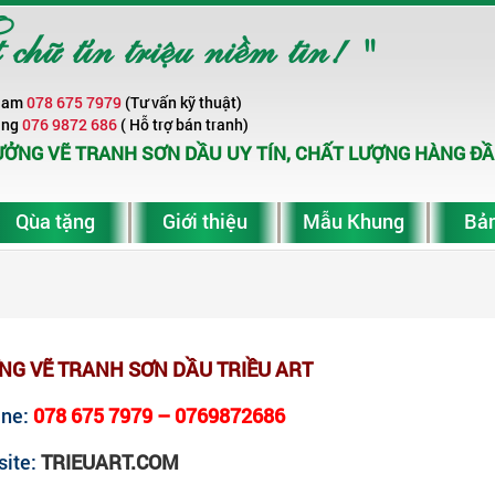
ữ tín triệu niềm tin! "
Nam
078 675 7979
(Tư vấn kỹ thuật)
ang
076 9872 686
( Hỗ trợ bán tranh)
ỞNG VẼ TRANH SƠN DẦU UY TÍN, CHẤT LƯỢNG HÀNG ĐẦ
Qùa tặng
Giới thiệu
Mẫu Khung
Bản
NG VẼ TRANH SƠN DẦU TRIỀU ART
ine:
078 675 7979 – 0769872686
ite:
TRIEUART.COM