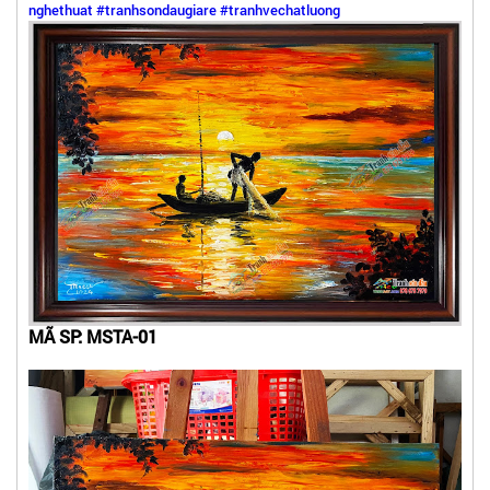
nghethuat
#tranhsondaugiare
#tranhvechatluong
MÃ SP: MSTA-01