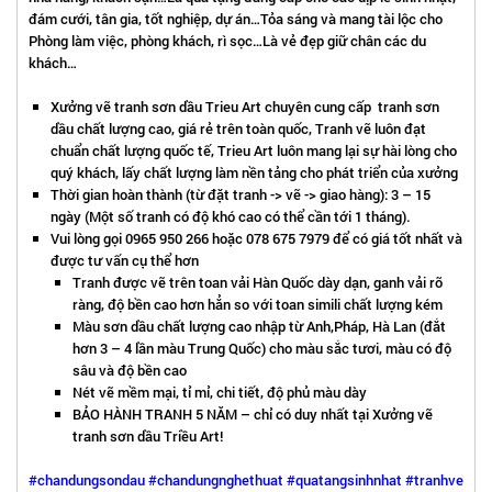
đám cưới, tân gia, tốt nghiệp, dự án…Tỏa sáng và mang tài lộc cho
Phòng làm việc, phòng khách, rì sọc…Là vẻ đẹp giữ chân các du
khách…
Xưởng vẽ tranh sơn dầu Trieu Art chuyên cung cấp tranh sơn
dầu chất lượng cao, giá rẻ trên toàn quốc, Tranh vẽ luôn đạt
chuẩn chất lượng quốc tế, Trieu Art luôn mang lại sự hài lòng cho
quý khách, lấy chất lượng làm nền tảng cho phát triển của xưởng
Thời gian hoàn thành (từ đặt tranh -> vẽ -> giao hàng): 3 – 15
ngày (Một số tranh có độ khó cao có thể cần tới 1 tháng).
Vui lòng gọi 0965 950 266 hoặc 078 675 7979 để có giá tốt nhất và
được tư vấn cụ thể hơn
Tranh được vẽ trên toan vải Hàn Quốc dày dạn, ganh vải rõ
ràng, độ bền cao hơn hẳn so với toan simili chất lượng kém
Màu sơn dầu chất lượng cao nhập từ Anh,Pháp, Hà Lan (đắt
hơn 3 – 4 lần màu Trung Quốc) cho màu sắc tươi, màu có độ
sâu và độ bền cao
Nét vẽ mềm mại, tỉ mỉ, chi tiết, độ phủ màu dày
BẢO HÀNH TRANH 5 NĂM – chỉ có duy nhất tại Xưởng vẽ
tranh sơn dầu Triều Art!
#chandungsondau
#chandungnghethuat
#quatangsinhnhat
#tranhve