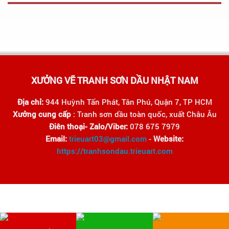
XƯỞNG VẼ TRANH SƠN DẦU NHẬT NAM
Địa chỉ:
944 Huỳnh Tấn Phát, Tân Phú, Quận 7, TP HCM
Xưởng cung cấp
: Tranh sơn dầu toàn quốc, xuất Châu Âu
Điên thoại- Zalo/Viber:
078 675 7979
Email:
trieuart03@gmail.com
-
Website:
https://tranhsondau.trieuart.com