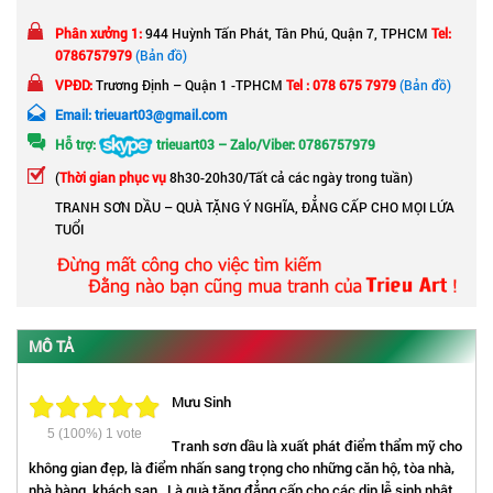
Phân xưởng 1:
944 Huỳnh Tấn Phát, Tân Phú, Quận 7, TPHCM
Tel:
0786757979
(Bản đồ)
VPĐD:
Trương Định – Quận 1 -TPHCM
Tel : 078 675 7979
(Bản đồ)
Email: trieuart03@gmail.com
Hỗ trợ:
trieuart03 – Zalo/Viber: 0786757979
(
Thời gian phục vụ
8h30-20h30/Tất cả các ngày trong tuần)
TRANH SƠN DẦU – QUÀ TẶNG Ý NGHĨA, ĐẲNG CẤP CHO MỌI LỨA
TUỔI
MÔ TẢ
Mưu Sinh
5
(100%)
1
vote
Tranh sơn dầu là xuất phát điểm thẩm mỹ cho
không gian đẹp, là điểm nhấn sang trọng cho những căn hộ, tòa nhà,
nhà hàng, khách sạn…Là quà tặng đẳng cấp cho các dịp lễ sinh nhật,