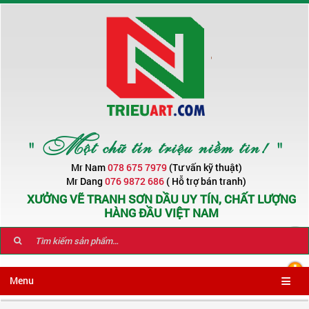
" Một chữ tín triệu niềm tin! "
Mr Nam
078 675 7979
(Tư vấn kỹ thuật)
Mr Dang
076 9872 686
( Hỗ trợ bán tranh)
XƯỞNG VẼ TRANH SƠN DẦU UY TÍN, CHẤT LƯỢNG
HÀNG ĐẦU VIỆT NAM
Menu