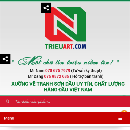
" Một chữ tín triệu niềm tin! "
Mr Nam
078 675 7979
(Tư vấn kỹ thuật)
Mr Dang
076 9872 686
( Hỗ trợ bán tranh)
XƯỞNG VẼ TRANH SƠN DẦU UY TÍN, CHẤT LƯỢNG
HÀNG ĐẦU VIỆT NAM
Menu