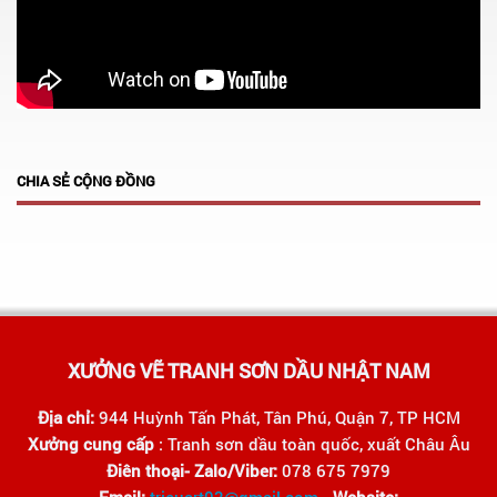
CHIA SẺ CỘNG ĐỒNG
XƯỞNG VẼ TRANH SƠN DẦU NHẬT NAM
Địa chỉ:
944 Huỳnh Tấn Phát, Tân Phú, Quận 7, TP HCM
Xưởng cung cấp
: Tranh sơn dầu toàn quốc, xuất Châu Âu
Điên thoại- Zalo/Viber:
078 675 7979