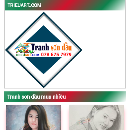
TRIEUART..COM
Tranh sơn dầu mua nhiều