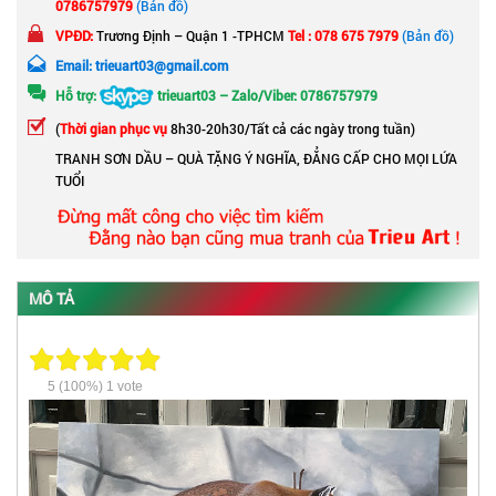
0786757979
(Bản đồ)
VPĐD:
Trương Định – Quận 1 -TPHCM
Tel : 078 675 7979
(Bản đồ)
Email: trieuart03@gmail.com
Hỗ trợ:
trieuart03 – Zalo/Viber: 0786757979
(
Thời gian phục vụ
8h30-20h30/Tất cả các ngày trong tuần)
TRANH SƠN DẦU – QUÀ TẶNG Ý NGHĨA, ĐẲNG CẤP CHO MỌI LỨA
TUỔI
MÔ TẢ
5
(100%)
1
vote