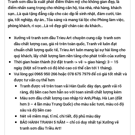
Tranh sơn dầu là xuất phát điểm thẩm mỹ cho không gian đẹp, là
điểm nhấn sang trọng cho những căn hộ, tòa nhà, nhà hàng, khách
sạn…Là quà tặng đẳng cấp cho các dịp lễ sinh nhật, đám cưới, tân
gia, tốt nghiệp, dự án…Tỏa sáng và mang tài lộc cho Phòng làm việc,
phòng khách, rì sọc…Là vẻ đẹp giữ chân các du khách…
Xưởng vẽ tranh sơn dầu Trieu Art chuyên cung cấp tranh sơn
dầu chất lượng cao, giá rẻ trên toàn quốc, Tranh vẽ luôn đạt
chuẩn chất lượng quốc tế, Trieu Art luôn mang lại sự hài lòng cho
quý khách, lấy chất lượng làm nền tảng cho phát triển của xưởng
Thời gian hoàn thành (từ đặt tranh -> vẽ -> giao hàng): 3 – 15
ngày (Một số tranh có độ khó cao có thể cần tới 1 tháng).
Vui lòng gọi 0965 950 266 hoặc 078 675 7979 để có giá tốt nhất và
được tư vấn cụ thể hơn
Tranh được vẽ trên toan vải Hàn Quốc dày dạn, ganh vải rõ
ràng, độ bền cao hơn hẳn so với toan simili chất lượng kém
Màu sơn dầu chất lượng cao nhập từ Anh,Pháp, Hà Lan (đắt
hơn 3 – 4 lần màu Trung Quốc) cho màu sắc tươi, màu có độ
sâu và độ bền cao
Nét vẽ mềm mại, tỉ mỉ, chi tiết, độ phủ màu dày
BẢO HÀNH TRANH 5 NĂM – chỉ có duy nhất tại Xưởng vẽ
tranh sơn dầu Triều Art!