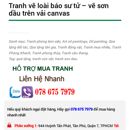
Tranh vẽ loài báo sư tử – vẽ sơn
dầu trên vải canvas
Danh mục:
Tranh phòng làm việc
,
Art oil paintings
,
Oil painting
,
Qùa
tặng đối tác
,
Qùa tặng tân gia
,
Tranh động vật
,
Tranh mua nhiều
,
Tranh
Phòng Khách
,
Tranh phong thủy
,
Tranh cầu thang
.
Tag:
quà tặng
,
tranh con vật
,
tranh son dau
.
Nếu quý khách ngại đặt hàng, Hãy gọi
078 675 7979
để mua hàng
nhanh nhất
Phân xưởng 1:
944 Huỳnh Tấn Phát, Tân Phú, Quận 7, TPHCM
Tel: