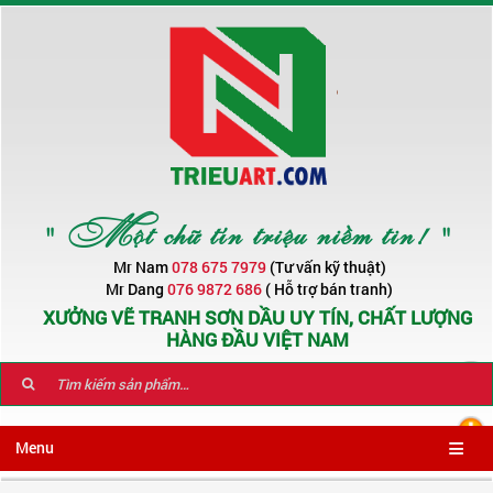
" Một chữ tín triệu niềm tin! "
Mr Nam
078 675 7979
(Tư vấn kỹ thuật)
Mr Dang
076 9872 686
( Hỗ trợ bán tranh)
XƯỞNG VẼ TRANH SƠN DẦU UY TÍN, CHẤT LƯỢNG
HÀNG ĐẦU VIỆT NAM
Menu