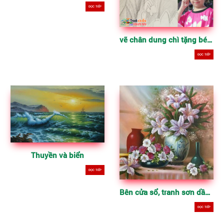
ĐỌC TIẾP
vẽ chân dung chì tặng bé, quà tặng sinh nhật
ĐỌC TIẾP
Thuyền và biển
ĐỌC TIẾP
Bên cửa sổ, tranh sơn dầu vẽ trên vải
ĐỌC TIẾP