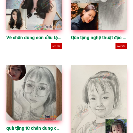
Vẽ chân dung sơn dầu tặng bạn gái dịp sinh nhật
Qùa tặng nghệ thuật đặc biệt
ĐỌC TIẾP
ĐỌC TIẾP
quà tặng từ chân dung chì than theo yêu cầu