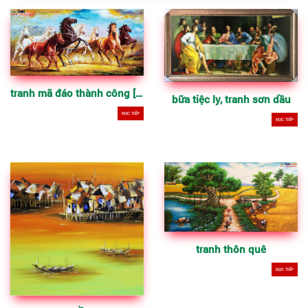
tranh mã đáo thành công [bát mã]
bữa tiệc ly, tranh sơn dầu
ĐỌC TIẾP
ĐỌC TIẾP
tranh thôn quê
ĐỌC TIẾP