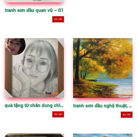
tranh sơn dầu quan vũ – 01
ĐỌC TIẾP
quà tặng từ chân dung chì than theo yêu cầu
tranh sơn dầu nghệ thuật, thẩm mỹ cho không gian đẹp
ĐỌC TIẾP
ĐỌC TIẾP