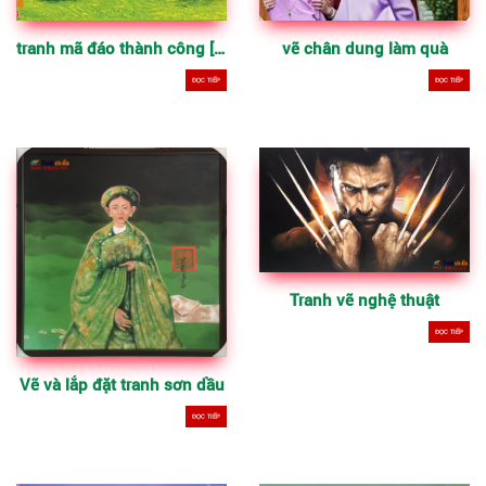
tranh mã đáo thành công [bát mã]
vẽ chân dung làm quà
ĐỌC TIẾP
ĐỌC TIẾP
Tranh vẽ nghệ thuật
ĐỌC TIẾP
Vẽ và lắp đặt tranh sơn dầu
ĐỌC TIẾP