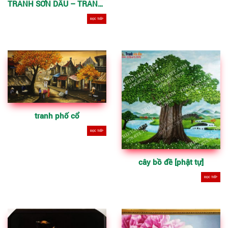
TRANH SƠN DẦU – TRANH NGHỆ THUẬT HIỆN ĐẠI-NT-D
ĐỌC TIẾP
tranh phố cổ
ĐỌC TIẾP
cây bồ đề [phật tự]
ĐỌC TIẾP