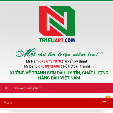
" Một chữ tín triệu niềm tin! "
Mr Nam
078 675 7979
(Tư vấn kỹ thuật)
Mr Dang
076 9872 686
( Hỗ trợ bán tranh)
XƯỞNG VẼ TRANH SƠN DẦU UY TÍN, CHẤT LƯỢNG
HÀNG ĐẦU VIỆT NAM
Menu