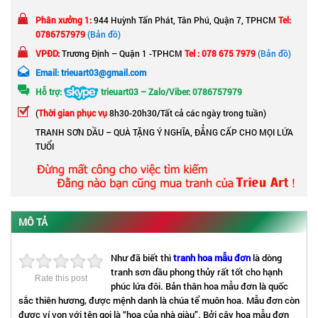
Phân xưởng 1:
944 Huỳnh Tấn Phát, Tân Phú, Quận 7, TPHCM
Tel:
0786757979
(Bản đồ)
VPĐD:
Trương Định – Quận 1 -TPHCM
Tel : 078 675 7979
(Bản đồ)
Email: trieuart03@gmail.com
Hỗ trợ:
trieuart03 – Zalo/Viber: 0786757979
(
Thời gian phục vụ
8h30-20h30/Tất cả các ngày trong tuần)
TRANH SƠN DẦU – QUÀ TẶNG Ý NGHĨA, ĐẲNG CẤP CHO MỌI LỨA
TUỔI
MÔ TẢ
Như đã biết thì
tranh hoa mẫu đơn
là dòng
tranh sơn dầu phong thủy rất tốt cho hạnh
Rate this post
phúc lứa đôi. Bản thân hoa mẫu đơn là quốc
sắc thiên hương, được mệnh danh là chúa tể muôn hoa. Mẫu đơn còn
được ví von với tên gọi là “hoa của nhà giàu”. Bởi cây hoa mẫu đơn