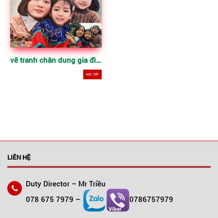
vẽ tranh chân dung gia đình theo yêu cầu, sơn dầu trên toan
ĐỌC TIẾP
LIÊN HỆ
Duty Director – Mr Triều
078 675 7979 –
0786757979