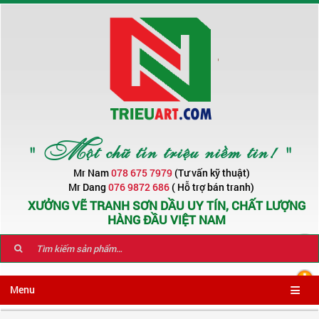
" Một chữ tín triệu niềm tin! "
Mr Nam
078 675 7979
(Tư vấn kỹ thuật)
Mr Dang
076 9872 686
( Hỗ trợ bán tranh)
XƯỞNG VẼ TRANH SƠN DẦU UY TÍN, CHẤT LƯỢNG
HÀNG ĐẦU VIỆT NAM
Menu