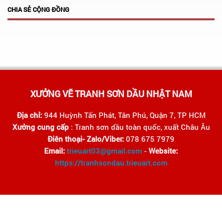
CHIA SẺ CỘNG ĐỒNG
XƯỞNG VẼ TRANH SƠN DẦU NHẬT NAM
Địa chỉ:
944 Huỳnh Tấn Phát, Tân Phú, Quận 7, TP HCM
Xưởng cung cấp
: Tranh sơn dầu toàn quốc, xuất Châu Âu
Điên thoại- Zalo/Viber:
078 675 7979
Email:
trieuart03@gmail.com
-
Website:
https://tranhsondau.trieuart.com