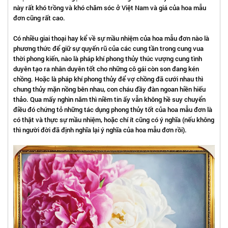
này rất khó trồng và khó chăm sóc ở Việt Nam và giá của hoa mẫu
đơn cũng rất cao.
Có nhiều giai thoại hay kể về sự mầu nhiệm của hoa mẫu đơn nào là
phương thức để giữ sự quyến rũ của các cung tần trong cung vua
thời phong kiến, nào là pháp khí phong thủy thúc vượng cung tình
duyên tạo ra nhân duyên tốt cho những cô gái còn son đang kén
chồng. Hoặc là pháp khí phong thủy để vợ chồng đã cưới nhau thì
chung thủy mặn nồng bên nhau, con cháu đầy đàn ngoan hiền hiếu
thảo. Qua mấy nghìn năm thì niềm tin ấy vẫn không hề suy chuyển
điều đó chứng tỏ những tác dụng phong thủy tốt của hoa mẫu đơn là
có thật và thực sự mầu nhiệm, hoặc chí ít cũng có ý nghĩa (nếu không
thì người đời đã định nghĩa lại ý nghĩa của hoa mẫu đơn rồi).