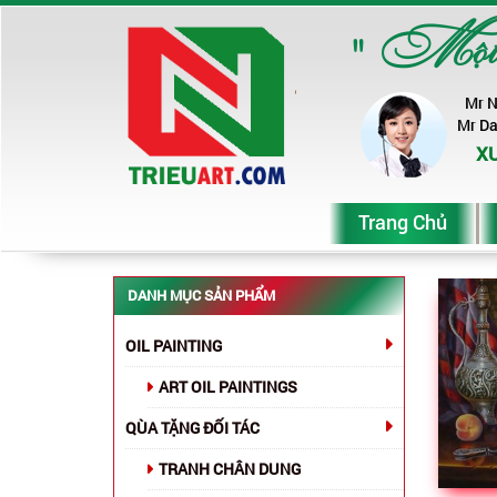
" Một ch
Mr 
Mr D
XƯ
Trang Chủ
DANH MỤC SẢN PHẨM
OIL PAINTING
ART OIL PAINTINGS
QÙA TẶNG ĐỐI TÁC
TRANH CHÂN DUNG