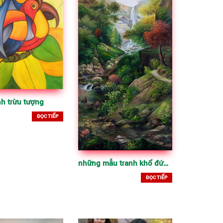
nh trừu tượng
ĐỌC TIẾP
những mẫu tranh khổ đứng, tranh vẽ đẹp – KDT
ĐỌC TIẾP