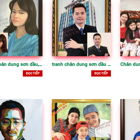
tranh chân dung sơn dầu, vẽ làm quà tặng, ý nghĩa
tranh chân dung sơn dầu đẹp, vẽ theo yêu cầu
ĐỌC TIẾP
ĐỌC TIẾP