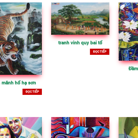
tranh vinh quy bai tổ
ĐỌC TIẾP
Đầm
h mãnh hổ hạ sơn
ĐỌC TIẾP