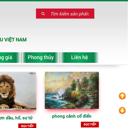
U VIỆT NAM
g giá
Phong thủy
Liên hệ
phong cảnh cổ điển
ơn dầu, hổ, sư tử
ĐỌC TIẾP
ĐỌC TIẾP