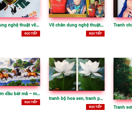
Chân dung nghệ thuật vẽ theo yêu cầu
Vẽ chân dung nghệ thuật theo yêu cầu, quà tặng đặc biệt
ĐỌC TIẾP
ĐỌC TIẾP
tranh sơn dầu bát mã – mã đáo thành công
tranh bộ hoa sen, tranh phong thủy hươu nai
ĐỌC TIẾP
ĐỌC TIẾP