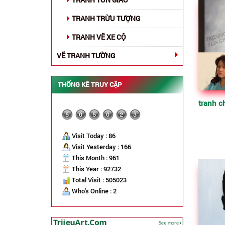
TRANH TRỪU TƯỢNG
TRANH VẼ XE CỘ
VẼ TRANH TƯỜNG
THỐNG KÊ TRUY CẬP
Visit Today : 86
Visit Yesterday : 166
This Month : 961
This Year : 92732
Total Visit : 505023
Who's Online : 2