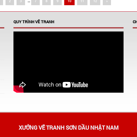
…
2
3
7
8
9
10
11
12
»
QUY TRÌNH VẼ TRANH
C
XƯỞNG VẼ TRANH SƠN DẦU NHẬT NAM