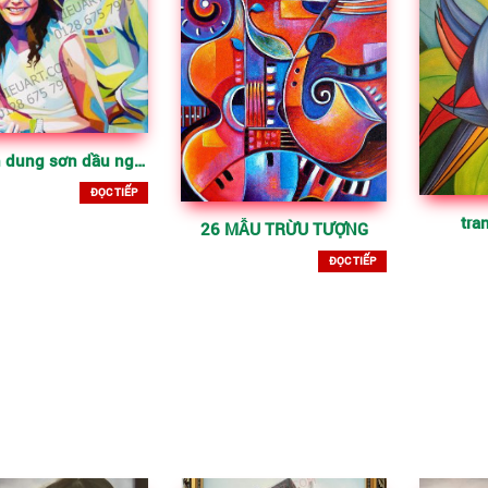
vẽ chân dung sơn dầu nghệ thuật
ĐỌC TIẾP
tra
26 MẪU TRỪU TƯỢNG
ĐỌC TIẾP