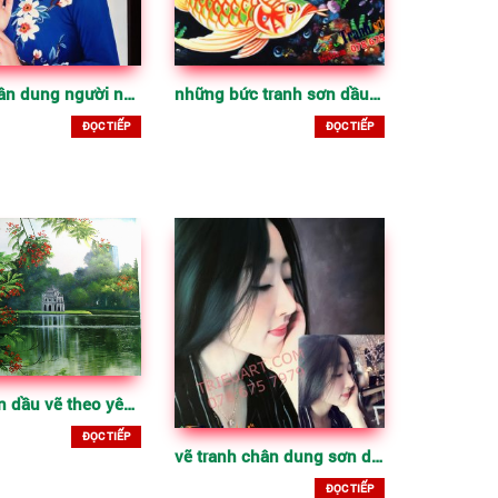
Tranh chân dung người nổi tiếng
những bức tranh sơn dầu nghệ thuật có sẵn làm quà tặng độc đáo, sang trọng
ĐỌC TIẾP
ĐỌC TIẾP
Tranh sơn dầu vẽ theo yêu cầu, chất lượng cao
ĐỌC TIẾP
vẽ tranh chân dung sơn dầu đẹp theo yêu cầu
ĐỌC TIẾP