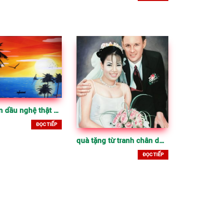
Tranh sơn dầu nghệ thật TrieuArt.com, đẳng cấp từ chất lượng
ĐỌC TIẾP
quà tặng từ tranh chân dung sơn dầu, đẳng cấp, ý nghĩa
ĐỌC TIẾP