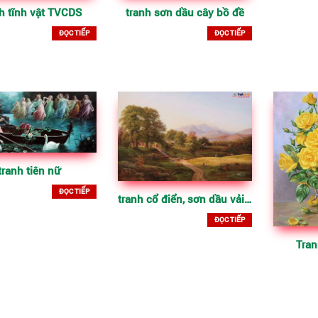
h tĩnh vật TVCDS
tranh sơn dầu cây bồ đề
ĐỌC TIẾP
ĐỌC TIẾP
tranh tiên nữ
ĐỌC TIẾP
tranh cổ điển, sơn dầu vải bố
ĐỌC TIẾP
Tran