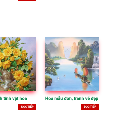
h tĩnh vật hoa
Hoa mẫu đơn, tranh vẽ đẹp
ĐỌC TIẾP
ĐỌC TIẾP