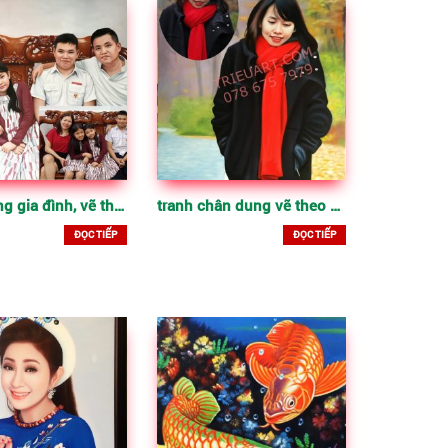
Chân dung gia đình, vẽ theo yêu cầu, tranh sơn dầu
tranh chân dung vẽ theo yêu cầu đẹp, sơn dầu trên vải
ĐỌC TIẾP
ĐỌC TIẾP