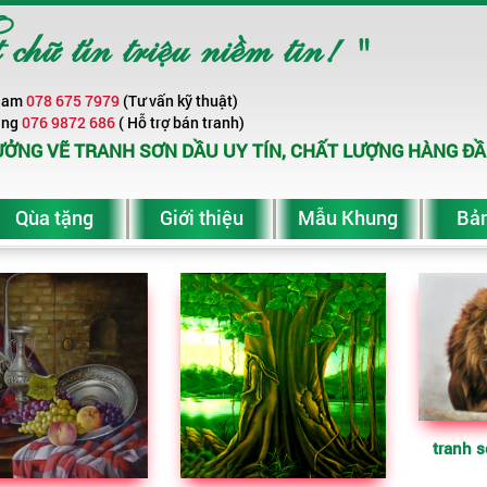
ữ tín triệu niềm tin! "
Nam
078 675 7979
(Tư vấn kỹ thuật)
ang
076 9872 686
( Hỗ trợ bán tranh)
ỞNG VẼ TRANH SƠN DẦU UY TÍN, CHẤT LƯỢNG HÀNG ĐẦ
Qùa tặng
Giới thiệu
Mẫu Khung
Bản
tranh s