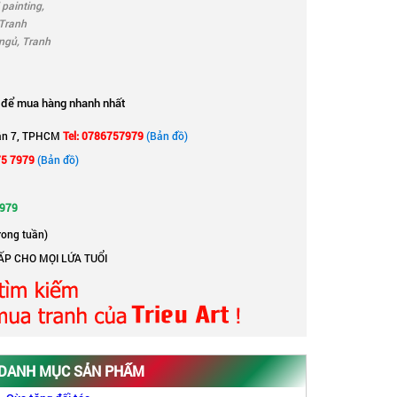
 painting
,
Tranh
ngủ
,
Tranh
để mua hàng nhanh nhất
ận 7, TPHCM
Tel: 0786757979
(Bản đồ)
75 7979
(Bản đồ)
7979
rong tuần)
ẤP CHO MỌI LỨA TUỔI
DANH MỤC SẢN PHẨM