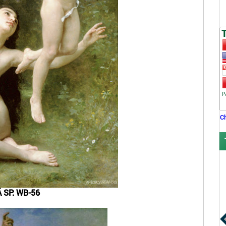
C
 SP: WB-56