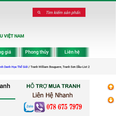
U VIỆT NAM
g giá
Phong thủy
Liên hệ
anh Danh Họa Thế Giới
/ Tranh William Bouguere, Tranh Sơn Dầu-List 2
ranh