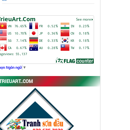
họn Ngôn ngữ
▼
TRIEUART..COM