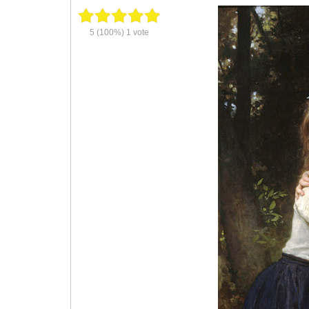
5
(100%)
1
vote