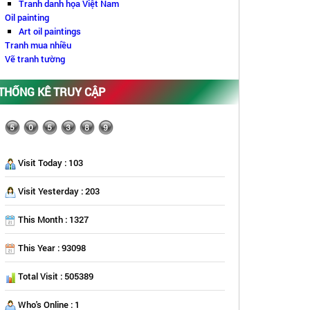
Tranh danh họa Việt Nam
Oil painting
Art oil paintings
Tranh mua nhiều
Vẽ tranh tường
THỐNG KÊ TRUY CẬP
Visit Today : 103
Visit Yesterday : 203
This Month : 1327
This Year : 93098
Total Visit : 505389
Who's Online : 1