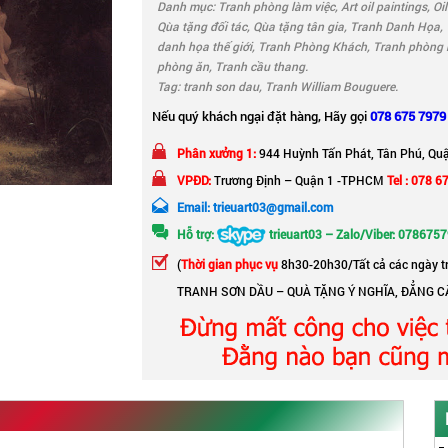
Danh mục:
Tranh phòng làm việc
,
Art oil paintings
,
Oil
Qùa tặng đối tác
,
Qùa tặng tân gia
,
Tranh Danh Họa
,
danh họa thế giới
,
Tranh Phòng Khách
,
Tranh phòng 
phòng ăn
,
Tranh cầu thang
.
Tag:
tranh son dau
,
Tranh William Bouguere
.
Nếu quý khách ngại đặt hàng, Hãy gọi
078 675 7979
Phân xưởng 1:
944 Huỳnh Tấn Phát, Tân Phú, Qu
VPĐD:
Trương Định – Quận 1 -TPHCM
Tel : 078 6
Email: trieuart03@gmail.com
Hỗ trợ:
trieuart03 – Zalo/Viber: 078675
(
Thời gian phục vụ
8h30-20h30/Tất cả các ngày t
TRANH SƠN DẦU – QUÀ TẶNG Ý NGHĨA, ĐẲNG C