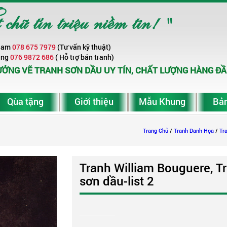
ữ tín triệu niềm tin! "
Nam
078 675 7979
(Tư vấn kỹ thuật)
ang
076 9872 686
( Hỗ trợ bán tranh)
ỞNG VẼ TRANH SƠN DẦU UY TÍN, CHẤT LƯỢNG HÀNG ĐẦ
Qùa tặng
Giới thiệu
Mẫu Khung
Bản
Trang Chủ
/
Tranh Danh Họa
/
Tr
Tranh William Bouguere, T
sơn dầu-list 2