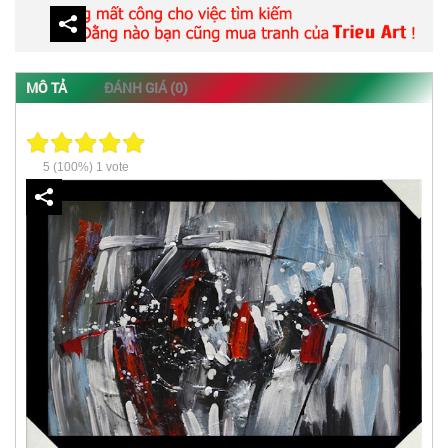
MÔ TẢ
ĐÁNH GIÁ (0)
5
(100%)
1
vote