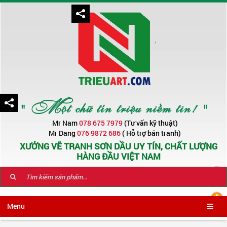
" Một chữ tín triệu niềm tin! "
Mr Nam
078 675 7979
(Tư vấn kỹ thuật)
Mr Dang
076 9872 686
( Hỗ trợ bán tranh)
XƯỞNG VẼ TRANH SƠN DẦU UY TÍN, CHẤT LƯỢNG
HÀNG ĐẦU VIỆT NAM
Menu