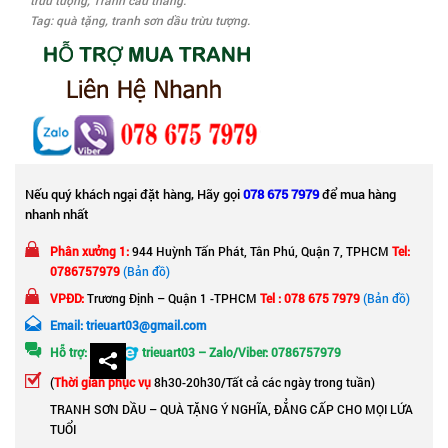
trừu tượng
,
Tranh cầu thang
.
Tag:
quà tặng
,
tranh sơn dầu trừu tượng
.
Nếu quý khách ngại đặt hàng, Hãy gọi
078 675 7979
để mua hàng
nhanh nhất
Phân xưởng 1:
944 Huỳnh Tấn Phát, Tân Phú, Quận 7, TPHCM
Tel:
0786757979
(Bản đồ)
VPĐD:
Trương Định – Quận 1 -TPHCM
Tel : 078 675 7979
(Bản đồ)
Email: trieuart03@gmail.com
Hỗ trợ:
trieuart03 – Zalo/Viber: 0786757979
(
Thời gian phục vụ
8h30-20h30/Tất cả các ngày trong tuần)
TRANH SƠN DẦU – QUÀ TẶNG Ý NGHĨA, ĐẲNG CẤP CHO MỌI LỨA
TUỔI