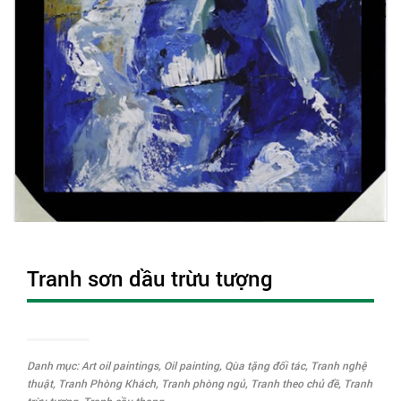
Tranh sơn dầu trừu tượng
Danh mục:
Art oil paintings
,
Oil painting
,
Qùa tặng đối tác
,
Tranh nghệ
thuật
,
Tranh Phòng Khách
,
Tranh phòng ngủ
,
Tranh theo chủ đề
,
Tranh