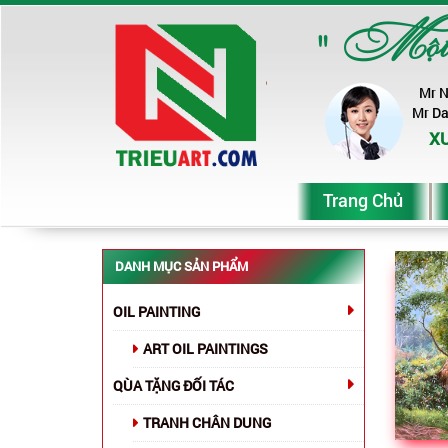
" Một ch
Mr 
Mr D
XƯ
Trang Chủ
DANH MỤC SẢN PHẨM
OIL PAINTING
ART OIL PAINTINGS
QÙA TẶNG ĐỐI TÁC
TRANH CHÂN DUNG