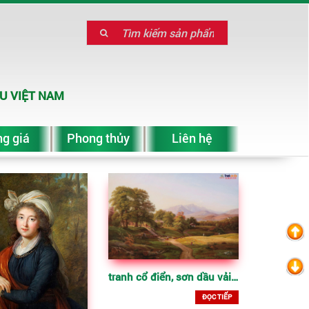
U VIỆT NAM
g giá
Phong thủy
Liên hệ
tranh cổ điển, sơn dầu vải bố
ĐỌC TIẾP