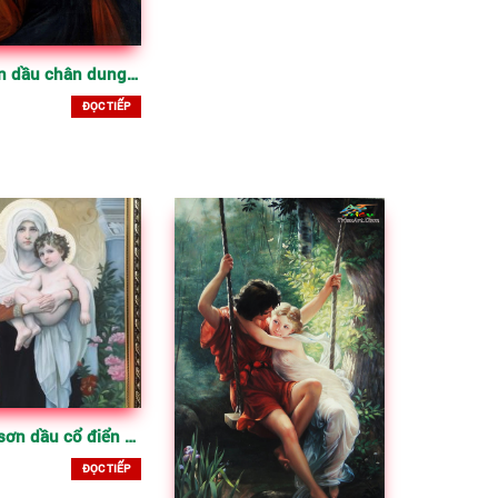
Tranh sơn dầu chân dung cổ điển vẽ trên toan
ĐỌC TIẾP
vẽ tranh sơn dầu cổ điển đẹp
ĐỌC TIẾP