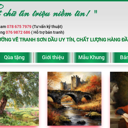
ữ tín triệu niềm tin! "
Nam
078 675 7979
(Tư vấn kỹ thuật)
ang
076 9872 686
( Hỗ trợ bán tranh)
ỞNG VẼ TRANH SƠN DẦU UY TÍN, CHẤT LƯỢNG HÀNG ĐẦ
Qùa tặng
Giới thiệu
Mẫu Khung
Bản