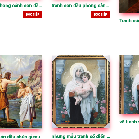
tranh sơn dầu phong cảnh cổ điển
Tranh phong cảnh sơn dầu đẹp trên toan
ĐỌC TIẾP
ĐỌC TIẾP
nhưng mẫu tranh cổ điển đẹp
sơn dầu chúa giesu