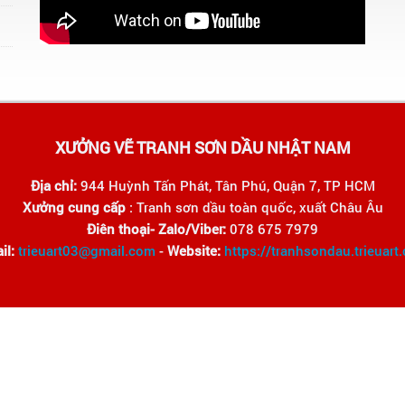
XƯỞNG VẼ TRANH SƠN DẦU NHẬT NAM
Địa chỉ:
944 Huỳnh Tấn Phát, Tân Phú, Quận 7, TP HCM
Xưởng cung cấp
: Tranh sơn dầu toàn quốc, xuất Châu Âu
Điên thoại- Zalo/Viber:
078 675 7979
il:
trieuart03@gmail.com
-
Website:
https://tranhsondau.trieuart