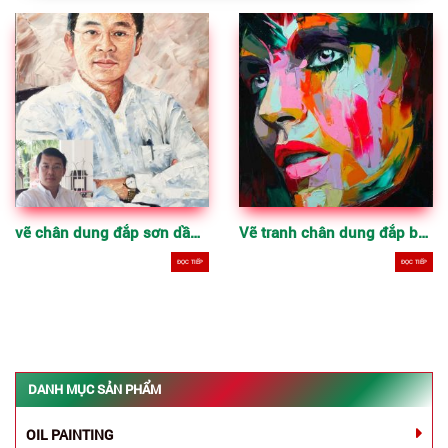
vẽ chân dung đắp sơn dầu nghệ thuật theo yêu cầu, làm quà tặng ý nghĩa
Vẽ tranh chân dung đắp bay nghệ thuật
ĐỌC TIẾP
ĐỌC TIẾP
DANH MỤC SẢN PHẨM
OIL PAINTING