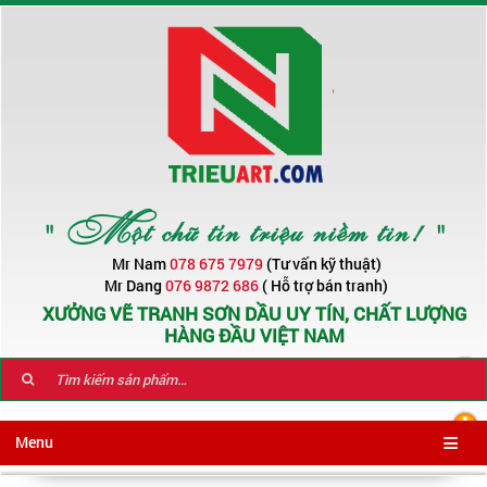
" Một chữ tín triệu niềm tin! "
Mr Nam
078 675 7979
(Tư vấn kỹ thuật)
Mr Dang
076 9872 686
( Hỗ trợ bán tranh)
XƯỞNG VẼ TRANH SƠN DẦU UY TÍN, CHẤT LƯỢNG
HÀNG ĐẦU VIỆT NAM
Menu