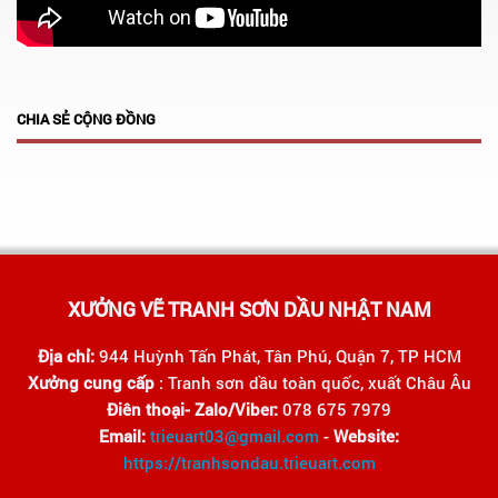
CHIA SẺ CỘNG ĐỒNG
XƯỞNG VẼ TRANH SƠN DẦU NHẬT NAM
Địa chỉ:
944 Huỳnh Tấn Phát, Tân Phú, Quận 7, TP HCM
Xưởng cung cấp
: Tranh sơn dầu toàn quốc, xuất Châu Âu
Điên thoại- Zalo/Viber:
078 675 7979
Email:
trieuart03@gmail.com
-
Website:
https://tranhsondau.trieuart.com