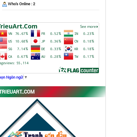
Who's Online : 2
họn Ngôn ngữ
▼
TRIEUART..COM