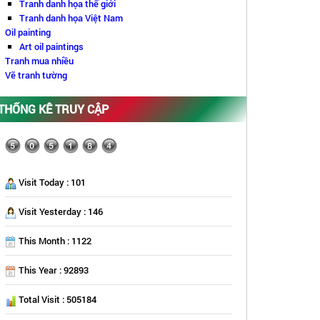
Tranh danh họa thế giới
Tranh danh họa Việt Nam
Oil painting
Art oil paintings
Tranh mua nhiều
Vẽ tranh tường
THỐNG KÊ TRUY CẬP
Visit Today : 101
Visit Yesterday : 146
This Month : 1122
This Year : 92893
Total Visit : 505184