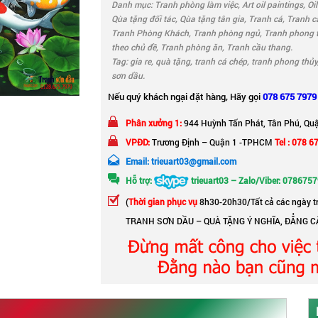
Danh mục:
Tranh phòng làm việc
,
Art oil paintings
,
Oil
Qùa tặng đối tác
,
Qùa tặng tân gia
,
Tranh cá
,
Tranh c
Tranh Phòng Khách
,
Tranh phòng ngủ
,
Tranh phong 
theo chủ đề
,
Tranh phòng ăn
,
Tranh cầu thang
.
Tag:
gia re
,
quà tặng
,
tranh cá chép
,
tranh phong thủy
sơn dầu
.
Nếu quý khách ngại đặt hàng, Hãy gọi
078 675 7979
Phân xưởng 1:
944 Huỳnh Tấn Phát, Tân Phú, Qu
VPĐD:
Trương Định – Quận 1 -TPHCM
Tel : 078 6
Email: trieuart03@gmail.com
Hỗ trợ:
trieuart03 – Zalo/Viber: 078675
(
Thời gian phục vụ
8h30-20h30/Tất cả các ngày t
TRANH SƠN DẦU – QUÀ TẶNG Ý NGHĨA, ĐẲNG C