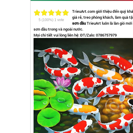
TrieuArt.com giới thiệu đến quý k
giá rẻ, treo phòng khách, làm quà t
5
(100%)
1
vote
sơn dầu
TrieuArt luôn là làn gió mớ
sơn dầu trong và ngoài nước.
Mọi chi tiết vui lòng liên hệ: ĐT/Zalo: 0786757979