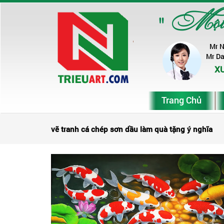
" Một ch
Mr 
Mr D
XƯ
Trang Chủ
vẽ tranh cá chép sơn dầu làm quà tặng ý nghĩa