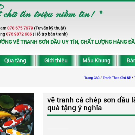
ữ tín triệu niềm tin! "
Nam
078 675 7979
(Tư vấn kỹ thuật)
ang
076 9872 686
( Hỗ trợ bán tranh)
ỞNG VẼ TRANH SƠN DẦU UY TÍN, CHẤT LƯỢNG HÀNG ĐẦ
Qùa tặng
Giới thiệu
Mẫu Khung
Bản
Trang Chủ
/
Tranh Theo Chủ Đề
/
vẽ tranh cá chép sơn dầu 
quà tặng ý nghĩa