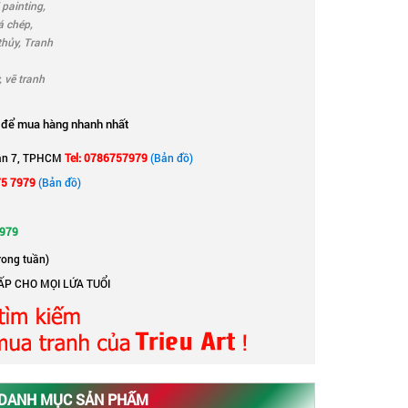
 painting
,
á chép
,
thủy
,
Tranh
,
vẽ tranh
để mua hàng nhanh nhất
ận 7, TPHCM
Tel: 0786757979
(Bản đồ)
75 7979
(Bản đồ)
7979
rong tuần)
ẤP CHO MỌI LỨA TUỔI
DANH MỤC SẢN PHẨM