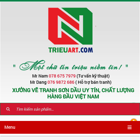
" Một chữ tín triệu niềm tin! "
Mr Nam
078 675 7979
(Tư vấn kỹ thuật)
Mr Dang
076 9872 686
( Hỗ trợ bán tranh)
XƯỞNG VẼ TRANH SƠN DẦU UY TÍN, CHẤT LƯỢNG
HÀNG ĐẦU VIỆT NAM
Menu