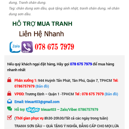
dung
,
Tranh chân dung
.
Tag:
chân dung sơn dầu
,
quà tặng sinh nhật
,
tranh chân dung
,
vẽ chân
dung sơn dầu
.
Nếu quý khách ngại đặt hàng, Hãy gọi
078 675 7979
để mua hàng
nhanh nhất
Phân xưởng 1:
944 Huỳnh Tấn Phát, Tân Phú, Quận 7, TPHCM
Tel:
0786757979
(Bản đồ)
VPĐD:
Trương Định – Quận 1 -TPHCM
Tel : 078 675 7979
(Bản đồ)
Email: trieuart03@gmail.com
Hỗ trợ:
trieuart03 – Zalo/Viber: 0786757979
(
Thời gian phục vụ
8h30-20h30/Tất cả các ngày trong tuần)
TRANH SƠN DẦU – QUÀ TẶNG Ý NGHĨA, ĐẲNG CẤP CHO MỌI LỨA