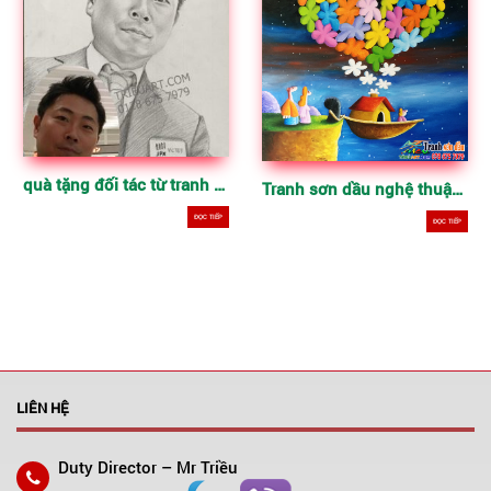
quà tặng đối tác từ tranh chân dung chì than
Tranh sơn dầu nghệ thuật vẽ tay
ĐỌC TIẾP
ĐỌC TIẾP
LIÊN HỆ
Duty Director – Mr Triều