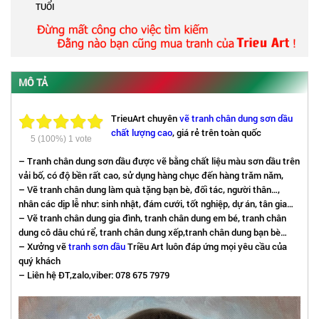
TUỔI
MÔ TẢ
TrieuArt chuyên
vẽ tranh chân dung sơn dầu
chất lượng cao
, giá rẻ trên toàn quốc
5
(100%)
1
vote
– Tranh chân dung sơn dầu được vẽ bằng chất liệu màu sơn dầu trên
vải bố, có độ bền rất cao, sử dụng hàng chục đến hàng trăm năm,
– Vẽ tranh chân dung làm quà tặng bạn bè, đối tác, người thân…,
nhân các dịp lễ như: sinh nhật, đám cưới, tốt nghiệp, dự án, tân gia…
– Vẽ tranh chân dung gia đình, tranh chân dung em bé, tranh chân
dung cô dâu chú rể, tranh chân dung xếp,tranh chân dung bạn bè…
– Xưởng vẽ
tranh sơn dầu
Triều Art luôn đáp ứng mọi yêu cầu của
quý khách
– Liên hệ ĐT,zalo,viber: 078 675 7979