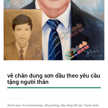
vẽ chân dung sơn dầu theo yêu cầu
tặng người thân
Danh mục:
Art oil paintings
,
Oil painting
,
Qùa tặng đối tác
,
Tranh chân