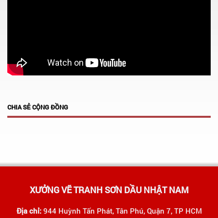
CHIA SẺ CỘNG ĐỒNG
XƯỞNG VẼ TRANH SƠN DẦU NHẬT NAM
Địa chỉ:
944 Huỳnh Tấn Phát, Tân Phú, Quận 7, TP HCM