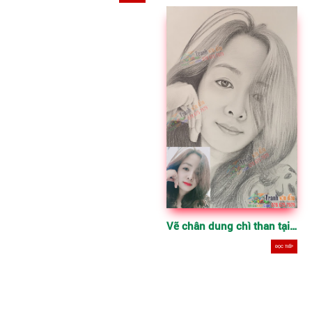
Vẽ chân dung chì than tại TPHCM
ĐỌC TIẾP