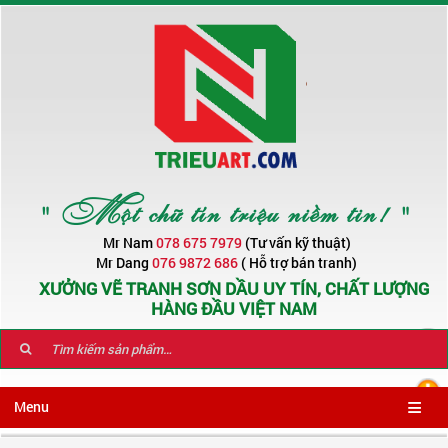
" Một chữ tín triệu niềm tin! "
Mr Nam
078 675 7979
(Tư vấn kỹ thuật)
Mr Dang
076 9872 686
( Hỗ trợ bán tranh)
XƯỞNG VẼ TRANH SƠN DẦU UY TÍN, CHẤT LƯỢNG
HÀNG ĐẦU VIỆT NAM
Menu