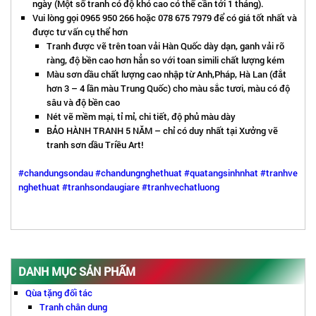
ngày (Một số tranh có độ khó cao có thể cần tới 1 tháng).
Vui lòng gọi 0965 950 266 hoặc 078 675 7979 để có giá tốt nhất và
được tư vấn cụ thể hơn
Tranh được vẽ trên toan vải Hàn Quốc dày dạn, ganh vải rõ
ràng, độ bền cao hơn hẳn so với toan simili chất lượng kém
Màu sơn dầu chất lượng cao nhập từ Anh,Pháp, Hà Lan (đắt
hơn 3 – 4 lần màu Trung Quốc) cho màu sắc tươi, màu có độ
sâu và độ bền cao
Nét vẽ mềm mại, tỉ mỉ, chi tiết, độ phủ màu dày
BẢO HÀNH TRANH 5 NĂM – chỉ có duy nhất tại Xưởng vẽ
tranh sơn dầu Triều Art!
#chandungsondau
#chandungnghethuat
#quatangsinhnhat
#tranhve
nghethuat
#tranhsondaugiare
#tranhvechatluong
DANH MỤC SẢN PHẨM
Qùa tặng đối tác
Tranh chân dung