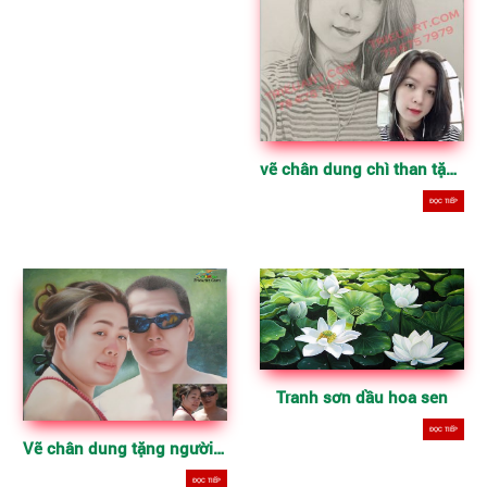
vẽ chân dung chì than tặng sinh nhật
ĐỌC TIẾP
Tranh sơn dầu hoa sen
ĐỌC TIẾP
Vẽ chân dung tặng người thân, tranh sơn dầu trên vải
ĐỌC TIẾP