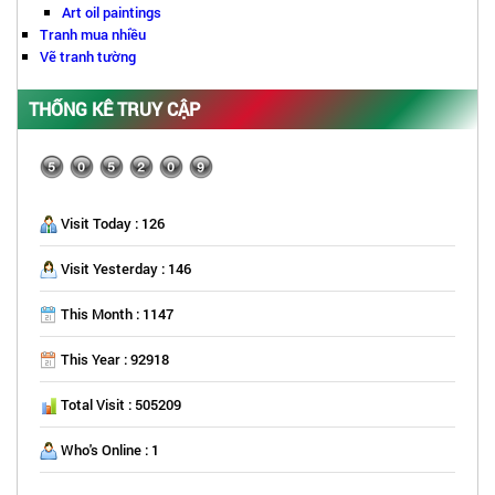
Art oil paintings
Tranh mua nhiều
Vẽ tranh tường
THỐNG KÊ TRUY CẬP
Visit Today : 126
Visit Yesterday : 146
This Month : 1147
This Year : 92918
Total Visit : 505209
Who's Online : 1