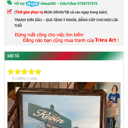
Hỗ trợ:
trieuart03 – Zalo/Viber: 0786757979
(
Thời gian phục vụ
8h30-20h30/Tất cả các ngày trong tuần)
TRANH SƠN DẦU – QUÀ TẶNG Ý NGHĨA, ĐẲNG CẤP CHO MỌI LỨA
TUỔI
MÔ TẢ
5
(100%)
1
vote