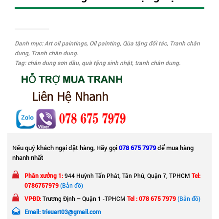
Danh mục:
Art oil paintings
,
Oil painting
,
Qùa tặng đối tác
,
Tranh chân
dung
,
Tranh chân dung
.
Tag:
chân dung sơn dầu
,
quà tặng sinh nhật
,
tranh chân dung
.
Nếu quý khách ngại đặt hàng, Hãy gọi
078 675 7979
để mua hàng
nhanh nhất
Phân xưởng 1:
944 Huỳnh Tấn Phát, Tân Phú, Quận 7, TPHCM
Tel:
0786757979
(Bản đồ)
VPĐD:
Trương Định – Quận 1 -TPHCM
Tel : 078 675 7979
(Bản đồ)
Email: trieuart03@gmail.com