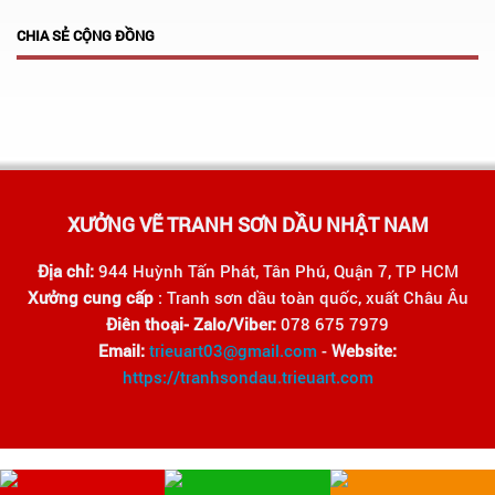
CHIA SẺ CỘNG ĐỒNG
XƯỞNG VẼ TRANH SƠN DẦU NHẬT NAM
Địa chỉ:
944 Huỳnh Tấn Phát, Tân Phú, Quận 7, TP HCM
Xưởng cung cấp
: Tranh sơn dầu toàn quốc, xuất Châu Âu
Điên thoại- Zalo/Viber:
078 675 7979
Email:
trieuart03@gmail.com
-
Website:
https://tranhsondau.trieuart.com