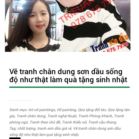
Vẽ tranh chân dung sơn dầu sống
độ như thật làm quà tặng sinh nhật
Danh mục:
Art oil paintings
,
Oil painting
,
Qùa tặng đối tác
,
Qùa tặng tân
gia
,
Tranh chân dung
,
Tranh nghệ thuật
,
Tranh Phòng Khách
,
Tranh
phòng ngủ
,
Tranh theo chủ đề
,
Tranh thiếu nữ
,
Tranh cầu thang
.
Tag:
chất lượng
,
tranh sơn dầu giá rẻ
,
Vẽ tranh chân dung sơn dầu
sống độ như thật làm quà tặng sinh nhật
.