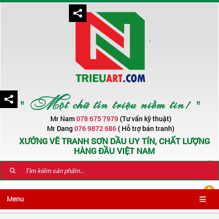
" Một chữ tín triệu niềm tin! "
Mr Nam
078 675 7979
(Tư vấn kỹ thuật)
Mr Dang
076 9872 686
( Hỗ trợ bán tranh)
XƯỞNG VẼ TRANH SƠN DẦU UY TÍN, CHẤT LƯỢNG
HÀNG ĐẦU VIỆT NAM
Menu