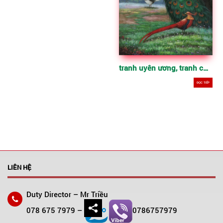
tranh uyên ương, tranh chim công khổ đứng
ĐỌC TIẾP
LIÊN HỆ
Duty Director – Mr Triều
078 675 7979 –
0786757979