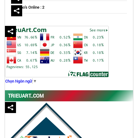
Who's Online : 2
Chọn Ngôn ngữ
▼
TRIEUART..COM