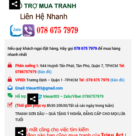
Nếu quý khách ngại đặt hàng, Hãy gọi
078 675 7979
để mua hàng
nhanh nhất
Phân xưởng 1:
944 Huỳnh Tấn Phát, Tân Phú, Quận 7, TPHCM
Tel:
0786757979
(Bản đồ)
VPĐD:
Trương Định – Quận 1 -TPHCM
Tel : 078 675 7979
(Bản đồ)
Email: trieuart03@gmail.com
Hỗ trợ:
trieuart03 – Zalo/Viber: 0786757979
(
Thời gian phục vụ
8h30-20h30/Tất cả các ngày trong tuần)
TRANH SƠN DẦU – QUÀ TẶNG Ý NGHĨA, ĐẲNG CẤP CHO MỌI LỨA
TUỔI