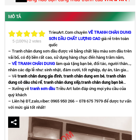
MÔ TẢ
TrieuArt.Com chuyên
VẼ TRANH CHÂN DUNG
SƠN DẦU CHẤT LƯỢNG CAO
giá rẻ trên toàn
5
(100%)
2
votes
quốc
– Tranh chân dung sơn dầu được vẽ bằng chất liệu màu sơn dầu trên
vải bố, có độ bền rất cao, sử dụng hàng chục đến hàng trăm năm,
–
VẼ TRANH CHÂN DUNG
làm quà tặng bạn bè, đối tác, người thân…,
nhân các dịp lễ như: sinh nhật, đám cưới, tốt nghiệp, dự án, tân gia…
– Vẽ
tranh chân dung gia đình
,
tranh chân dung em bé
,
tranh chân
dung cô dâu chú rể
,
tranh chân dung xếp
,
tranh chân dung bạn bè
…
– Xưởng vẽ
tranh sơn dầu
Triều Art luôn đáp ứng mọi yêu cầu của
quý khách
– Liên hệ ĐT,zalo,viber: 0965 950 266 – 078 675 7979 để dược tư vấn
với mức giá tốt nhất!